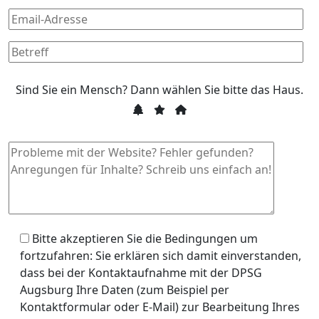
Si
Sind Sie ein Mensch? Dann wählen Sie bitte
das Haus
.
Sie
1
2
3
ein
Me
Da
wä
Sie
bit
da
Bitte akzeptieren Sie die Bedingungen um
Ha
fortzufahren: Sie erklären sich damit einverstanden,
dass bei der Kontaktaufnahme mit der DPSG
Augsburg Ihre Daten (zum Beispiel per
Kontaktformular oder E-Mail) zur Bearbeitung Ihres