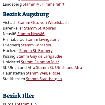
Landsberg
Stamm M. Himmelfahrt
Bezirk Augsburg
Aichach
Stamm Otto von Wittelsbach
Bärenkeller
Stamm St. Konrad
Neusäß
Stamm Neusäß
Firnhaberau
Stamm Livingstone
Friedberg
Stamm Konradin
Hochzoll
Stamm St. Exupery
Kissing
Stamm Guy de Larigaudie
Univiertel
Stamm Salomon Idler
St. Ulrich und Afra
Stamm St. Ulrich und Afra
Haunstetten
Stamm Weiße Rose
Stadtbergen
Stamm Stadtbergen
Bezirk Iller
Burgau
Stamm Tilly